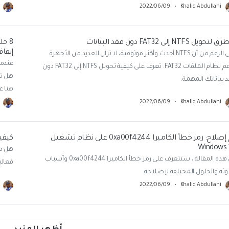
2022/06/09
•
Khalid Abdullahi
8 حل
إيقا
على الرغم من أن NTFS أحدث وأكثر موثوقية، لا تزال العديد من الأجهزة
عندما
تدعم نظام الملفات FAT32. تعرف على كيفية تحويل NTFS إلى FAT32 دون
هل تت
 بياناتك المهمة.
هنا ع
2022/06/09
•
Khalid Abdullahi
تم إصلاح: رمز خطأ الكاميرا 0xa00f4244 على نظام تشغيل
كيفية إصلاح io
Windows 
في هذه المقالة ، ستتعرف على رمز خطأ الكاميرا 0xa00f4244 وأسباب
فعالي
ثه والحلول المختلفة لإصلاحه.
2022/06/09
•
Khalid Abdullahi