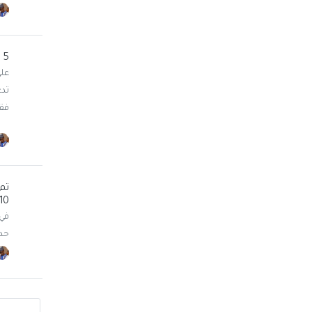
5 طرق لتحويل NTFS إلى FAT32 دون فقد البيانات
فقد
10
حدو