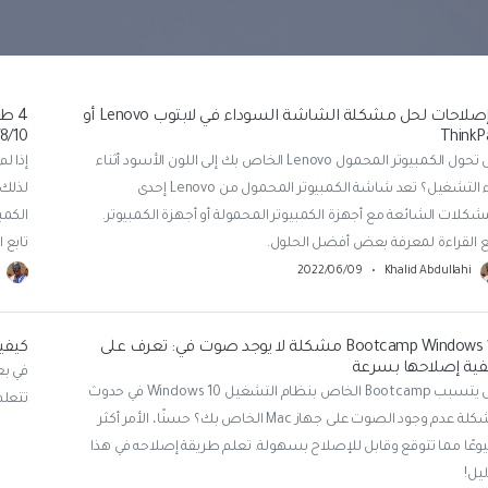
تعقب الموقع
Repairit
استعادة الفيديوهات التالفة.
اهدة جميع المنتجات
9 إصلاحات لحل مشكلة الشاشة السوداء في لابتوب Lenovo أو
ThinkP
 7/8/10
هل تحول الكمبيوتر المحمول Lenovo الخاص بك إلى اللون الأسود أثناء
بدء التشغيل؟ تعد شاشة الكمبيوتر المحمول من Lenovo إحدى
لذلك.
شكلات الشائعة مع أجهزة الكمبيوتر المحمولة أو أجهزة الكمبيوتر.
ع القراءة لمعرفة بعض أفضل الحلول.
تابع ا
2022/06/09
•
Khalid Abdullahi
Bootcamp Windows 10 مشكلة لا يوجد صوت في: تعرف على
كيفية مسح  Disk
فية إصلاحها بسرعة
هل يتسبب Bootcamp الخاص بنظام التشغيل Windows 10 في حدوث
تتعلم ما هو 
مشكلة عدم وجود الصوت على جهاز Mac الخاص بك؟ حسنًا، الأمر أكثر
عًا مما تتوقع وقابل للإصلاح بسهولة. تعلم طريقة إصلاحه في هذا
ليل!