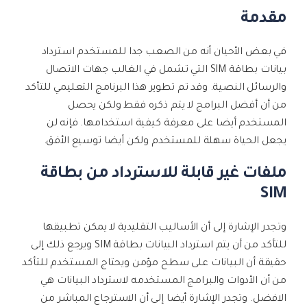
خطط التسعير
Filmstock
مشاهدة جميع المنتجات
مقدمة
مؤثرات الفيديو والموسيقى والمزيد.
FamiSafe
مركز الدعم
Backup Solutions
استكشف
الرقابة الوالدين للأطفال.
في بعض الأحيان أنه من الصعب جدا للمستخدم استرداد
استكشف
مشاهدة جميع المنتجات
بيانات بطاقة SIM التي تشمل في الغالب جهات الاتصال
MobileTrans
منتجات حلول PDF
منتجات المخططات والرسومات
Knowledge Center
والرسائل النصية. وقد تم تطوير هذا البرنامج التعليمي للتأكد
تسجيل الدخول
نقل بيانات الجوال.
من أن أفضل البرامج لا يتم ذكره فقط ولكن يحصل
استكشف
دمج ملفات PDF
المستخدم أيضا على معرفة كيفية استخدامها. فإنه لن
Repairit
قوالب واجهة المستخدم وتجربة المستخدم
الإبداع الرقمي
يجعل الحياة سهلة للمستخدم ولكن أيضا توسيع الأفق.
استعادة الفيديوهات التالفة.
ابحث عن المزيد من الحلول
محول PDF
قوالب الرسم التخطيطي
ملفات غير قابلة للاسترداد من بطاقة
الفيديوهات
مشاهدة جميع المنتجات
SIM
قوالب PDF
الصور
وتجدر الإشارة إلى أن الأساليب التقليدية لا يمكن تطبيقها
استكشف
للتأكد من أن يتم استرداد البيانات بطاقة SIM ويرجع ذلك إلى
منتجات إدارة البيانات
حقيقة أن البيانات على سطح مؤمن ويحتاج المستخدم للتأكد
مركز الإبداع
من أن الأدوات والبرامج المستخدمه لاسترداد البيانات هي
الافضل. وتجدر الإشارة أيضا إلى أن الاسترجاع المباشر من
استعادة الصور