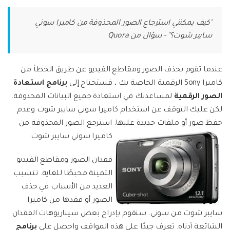
خطط التسعير
Filmstock
مشاهدة جميع المنتجات
مؤثرات الفيديو والموسيقى والمزيد.
FamiSafe
"كيف يمكنني استرجاع الصور المحذوفة من كاميرا سوني
مركز الدعم
Backup Solutions
استكشف
الرقابة الوالدين للأطفال.
سايبر شوت؟" - سؤال من Quora
استكشف
مشاهدة جميع المنتجات
MobileTrans
منتجات حلول PDF
منتجات المخططات والرسومات
Knowledge Center
تسجيل الدخول
عندما تقوم بحذف الصور ومقاطع الفيديو عن طريق الخطأ من
نقل بيانات الجوال.
استكشف
كاميرا Sony الرقمية الخاصة بك ، فستحتاج إلى
برنامج استعادة
دمج ملفات PDF
Repairit
قوالب واجهة المستخدم وتجربة المستخدم
الصور الرقمية
لمساعدتك في استعادة جميع البيانات المحذوفة.
الإبداع الرقمي
استعادة الفيديوهات التالفة.
ابحث عن المزيد من الحلول
لكن عليك التوقف عن استخدام كاميرا سوني سايبر شوت وعدم
محول PDF
حفظ صور أو ملفات جديدة عليها. استرجع الصور المحذوفة من
قوالب الرسم التخطيطي
الفيديوهات
مشاهدة جميع المنتجات
كاميرا سوني سايبر شوت.
قوالب PDF
فقدان الصور ومقاطع الفيديو
الصور
استكشف
الثمينة محبطًا للغاية. تتسبب
العديد من الأسباب في حذف
منتجات إدارة البيانات
مركز الإبداع
الصور أو فقدها من كاميرا
سايبر شوت من سوني. سنقوم بإدراج بعض سيناريوهات الفقدان
استعادة الصور
الشائعة أدناه. تعرف جيدًا على هذه المواقف واحصل على
برنامج