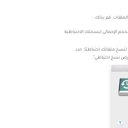
ص تتناسب سعته مع الحجم الإجمالي لنسختك الاحتياطية
دامه لنسخ ملفاتك احتياطيًا. حدد
قرص نسخ احتياطي".