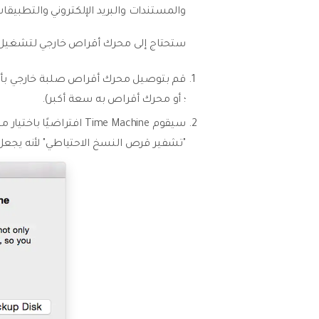
والمستندات والبريد الإلكتروني والتطبيقا
ستحتاج إلى محرك أقراص خارجي لتشغيل Time Machine بشكل صحيح لأن هذا هو الموقع الذي سيتم فيه حفظ الملفات. قم بذل
؛ أو محرك أقراص به سعة أكبر).
سيقوم Time Machine اف
"تشفير قرص النسخ الاحتياطي" لأنه يجعل