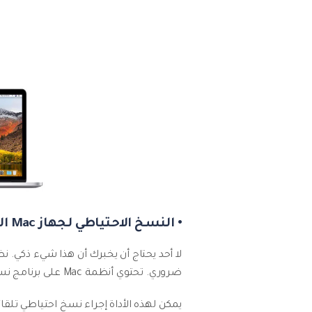
• النسخ الاحتياطي لجهاز Mac الخاص بك
لا أحد يحتاج أن يخبرك أن هذا شيء ذكي. نظر
ضروري. تحتوي أنظمة Mac على برنامج نسخ احتياطي مدمج يحمل اسماً مناسباً ألا وهو "Time Machine".
يمكن لهذه الأداة إجراء نسخ احتياطي تل