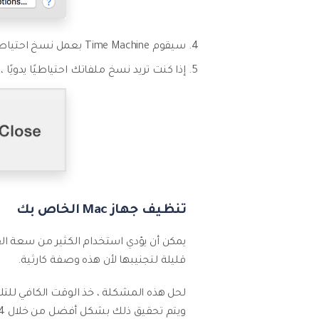
سيقوم Time Machine بعمل نسخ احتياطي تلقائي ودوري للقرص الذي اخترته.
إذا كنت تريد نسخ ملفاتك احتياطيًا يدويًا ، فانقر فوق "Backup" الآن في شريط الق
تنظيف جهاز Mac الخاص بك
يمكن أن يؤدي استخدام الكثير من سعة القر
قليلة لتجنيبها لأن هذه وصفة كارثية.
ويتم تحقيق ذلك بشكل أفضل من خلال 4 خيارات: