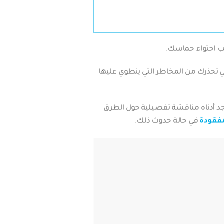
لتي تحذرك من المخاطر التي ينطوي عليها
لخاص بك إلى Mojave بدون القلق من المخاطر. يوجد أدناه مناقشة تفصيلية حول الطرق
مفقودة
في حالة حدوث ذلك.