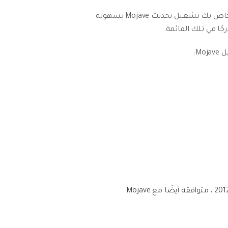
هل يعمل جهاز Mac الخاص بك حاليًا على High Sierra (سلف Mojave)؟ إذا كانت الإجابة بنعم ، يمكن لجهاز Mac الخاص بك تشغيل تحديث Mojave بسهولة