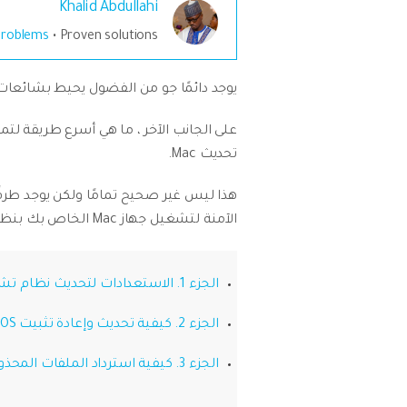
Khalid Abdullahi
الموسيقى والمزيد.
roblems
• Proven solutions
يوجد دائمًا جو من الفضول يحيط بشائعات تحديث Mac جديد. وعندما تتحول هذه الشائعات إلى حقيقة ، من 
ت
مش
على الجانب الآخر ، ما هي أسرع طريقة لتم
تحديث Mac.
الآمنة لتشغيل جهاز Mac الخاص بك بنظام macOS Mojave الجديد و
الجزء 1. الاستعدادات لتحديث نظام تشغيل Mac بدون فقدان الملفات
الجزء 2. كيفية تحديث وإعادة تثبيت macOS بدون فقدان البيانات
الجزء 3. كيفية استرداد الملفات المحذوفة بعد تحديث Mac