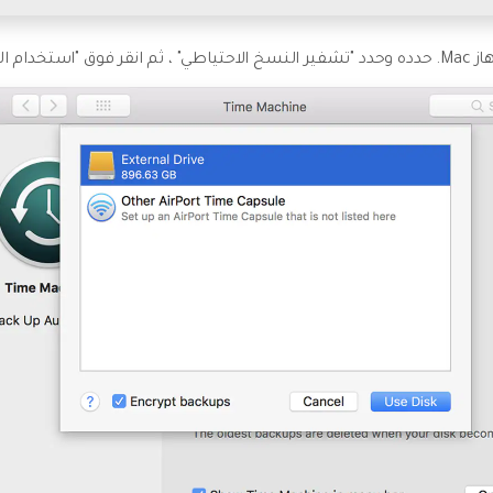
القرص".