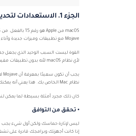
الجزء 1. الاستعدادات لتحديث نظام تشغيل Mac بدون فقدان الملفات
Mojave مع تطبيقات وميزات جديدة وأداء أفضل بالطبع. من المنطقي أن يكون شعار Mojave "قوي ببساطة".
لأي نظام macOS لأنه بدون تطبيقات مفيدة واحترافية ونفعية ، قد يصبح جهاز Mac الخاص بك أيضًا شاشة تلفاز عادية.
نظام Mac الخاص بك. هذا يعني أنه يمكنك الآن الوصول إلى Voice Memos و Apple News مباشرة على سطح مكتب Mac الخاص بك. أنيق ، أليس كذلك؟
كان ذلك مجرد أمثلة بسيطة لما يمكن لنظام macOS Mojave القيام به. من الآن ، فصاعدًا عليك التحضير ق
• تحقق من التوافق
إذا كانت أجهزتك وبرامجك قادرة على تشغ