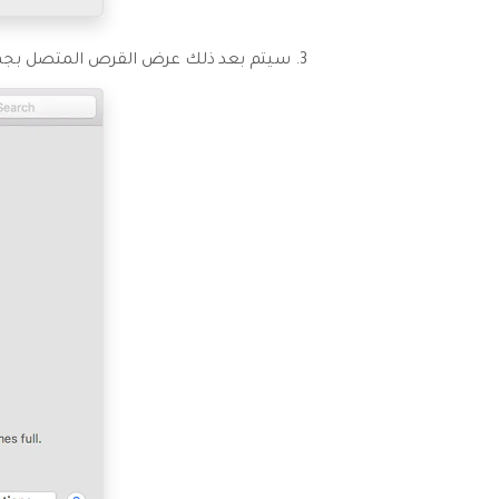
سيتم بعد ذلك عرض القرص المتصل بجهاز Mac. حدده وحدد "تشفير النسخ الاحتياطي" ، ثم انقر فوق "استخدام 