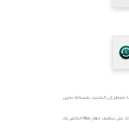
دما تضطر إلى التحديث بمساحة تخزين
لحل هذه المشكلة ، خذ الوقت الكافي للتلاعب ببعض ميزات Apple المضمنة في macOS الخاص بك. فهي تساعدك على تنظيف جهاز Mac الخاص بك