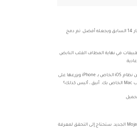
macOS من Apple هو رقم 15 بالفعل. من macOS إلى آخر ، يأخذ أحدث إصدار ، المدعو "Mojave" ، أفضل ما في الإصدار 14 السابق ويجعله أفضل. تم دمج
يجعل جهاز Mac الخاص بك يستحق أن يتم تحديثه إلى macOS Mojave. تعتبر التطبيقات في نهاية المطاف القلب النابض
يجب أن تكون سعيدًا بمعرفة أن Mojave لا يأتي فقط مع تطبيقات جديدة ، ولكنه أيضًا يأخذ تطبيقاتك المفضلة من نظام iOS الخاص بـ iPhone ويزرعها على
ليس لإثارة حماسك ولكن أول شيء يجب عليك فعله هو التحقق مما إذا كان جهاز Mac الخاص بك متوافقًا مع Mojave الجديد. ستحتاج إلى التحقق لمعرفة