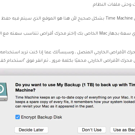
ت وحتى ملفات النظام.
ك :
قم بتوصيل محرك أقراص صلبة خارجي بأي سعة بجهاز Mac الخاص بك (اختر محرك أقرا
تراضيًا باختيار محرك الأقراص الخارجي المتصل ، وسيسألك عما إذا كنت تريد استخ
 محرك الأقراص الخارجي محميًا بكلمة مرور ، ثم انقر فوق "استخدام ك