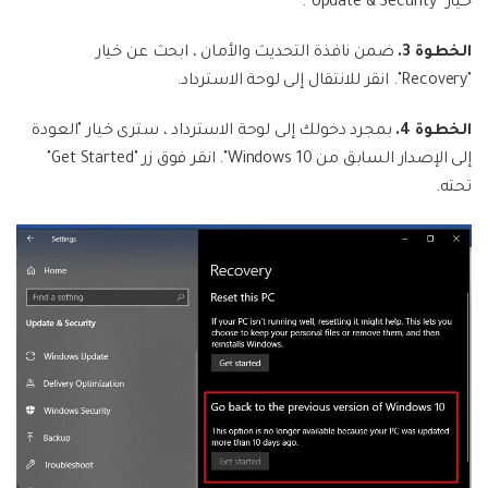
خيار "Update & Security".
الخطوة 3.
ضمن نافذة التحديث والأمان ، ابحث عن خيار
"Recovery". انقر للانتقال إلى لوحة الاسترداد.
الخطوة 4.
بمجرد دخولك إلى لوحة الاسترداد ، سترى خيار "العودة
إلى الإصدار السابق من Windows 10". انقر فوق زر "Get Started"
تحته.