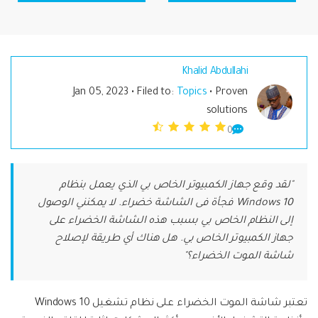
خطط التسعير
Filmstock
مشاهدة جميع المنتجات
مؤثرات الفيديو والموسيقى والمزيد.
FamiSafe
مركز الدعم
Backup Solutions
استكشف
الرقابة الوالدين للأطفال.
استكشف
مشاهدة جميع المنتجات
Khalid Abdullahi
MobileTrans
منتجات حلول PDF
منتجات المخططات والرسومات
Knowledge Center
تسجيل الدخول
Jan 05, 2023 • Filed to:
Topics
• Proven
نقل بيانات الجوال.
استكشف
solutions
دمج ملفات PDF
Repairit
قوالب واجهة المستخدم وتجربة المستخدم
0
الإبداع الرقمي
استعادة الفيديوهات التالفة.
ابحث عن المزيد من الحلول
محول PDF
قوالب الرسم التخطيطي
"لقد وقع جهاز الكمبيوتر الخاص بي الذي يعمل بنظام
الفيديوهات
مشاهدة جميع المنتجات
Windows 10 فجأة فى الشاشة خضراء. لا يمكنني الوصول
قوالب PDF
إلى النظام الخاص بي بسبب هذه الشاشة الخضراء على
الصور
استكشف
جهاز الكمبيوتر الخاص بي. هل هناك أي طريقة لإصلاح
شاشة الموت الخضراء؟"
منتجات إدارة البيانات
مركز الإبداع
تعتبر شاشة الموت الخضراء على نظام تشغيل Windows 10
استعادة الصور