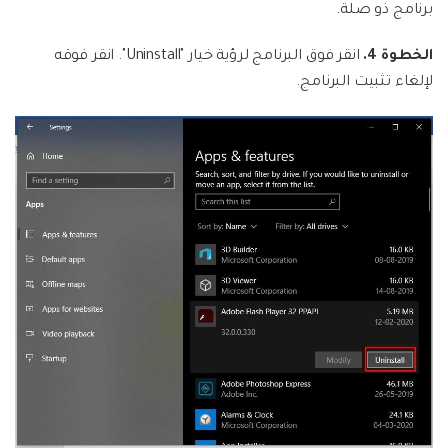
برنامج ذو صلة.
الخطوة 4.
انقر فوق البرنامج لرؤية خيار "Uninstall". انقر فوقه
لإلغاء تثبيت البرنامج.